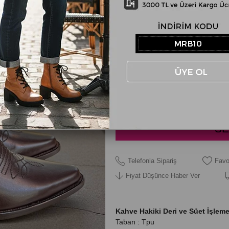
RENK
Kahve
NUMARA
36
37
Telefonla Sipariş
Favo
Fiyat Düşünce Haber Ver
Kahve Hakiki Deri ve Süet İşlem
Taban : Tpu