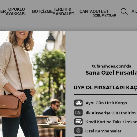
______________
TOPUKLU
TERLİK &
FER
BOT
ÇİZME
ÇANTA
OUTLET
AYAKKABI
SANDALET
ÖZEL FİYATLAR
lı Western Çizme
Kahve Hakiki
Deri ve Süet
İşleme Detaylı
Western Çizme
₺4.449,00
₺3.9
Stok Kodu
(TFNSH-W-1658-KAHVE-
İndirim Oranı
:
%
10
İndirim