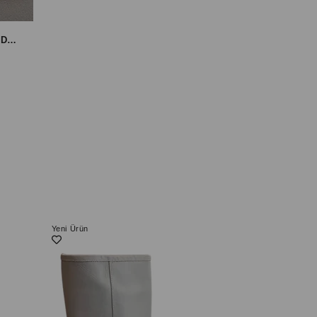
Kahve Hakiki Deri ve Süet İşleme Detaylı Western Çizme
Yeni Ürün
Yeni Ürün