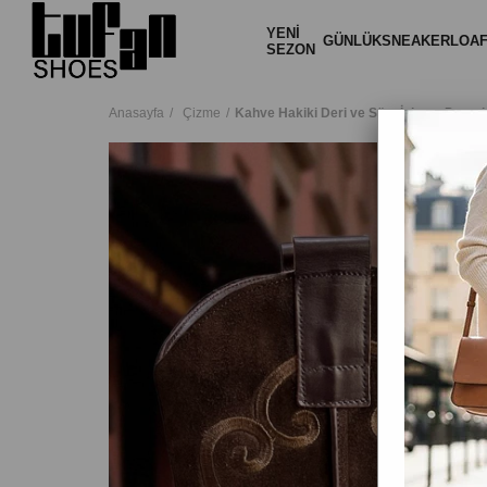
YENİ
GÜNLÜK
SNEAKER
LOA
SEZON
Anasayfa
Çizme
Kahve Hakiki Deri ve Süet İşleme Detay