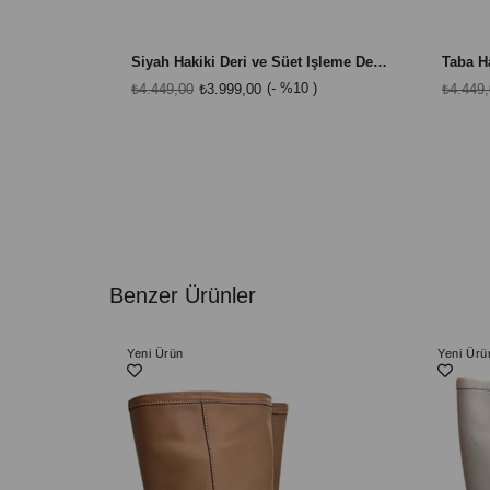
Siyah Hakiki Deri ve Süet İşleme Detaylı Western Çizme
%10
₺4.449,00
₺3.999,00
₺4.449
Benzer Ürünler
Yeni Ürün
Yeni Ürü