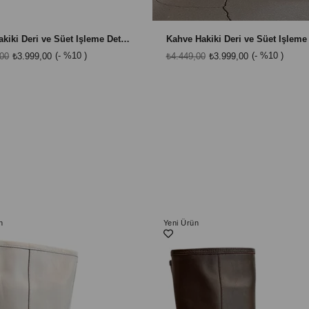
Taba Hakiki Deri ve Süet İşleme Detaylı Western Çizme
%10
%10
,00
₺3.999,00
₺4.449,00
₺3.999,00
n
Yeni Ürün