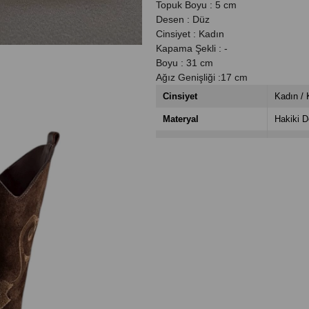
Topuk Boyu : 5 cm
Desen : Düz
Cinsiyet : Kadın
Kapama Şekli : -
Boyu : 31 cm
Ağız Genişliği :17 cm
Cinsiyet
Kadın / 
Materyal
Hakiki D
Desen
Desenli
Topuk Boyu
5 cm
Taban
TPU
Kapama Şekli
Slip-on
Menşei
Türkiye