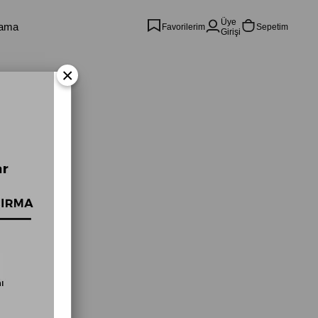
Üye
Favorilerim
Sepetim
Girişi
×
99,00
36)