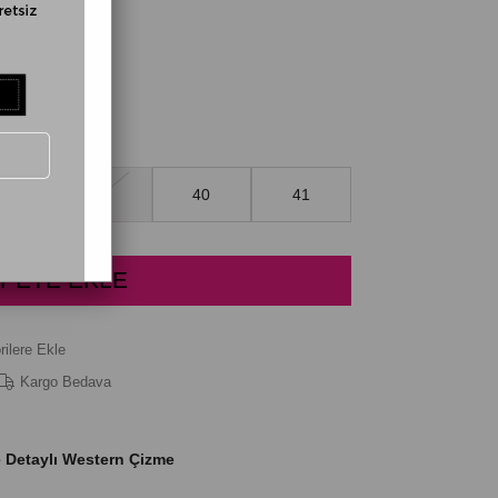
38
39
40
41
rilere Ekle
Kargo Bedava
e Detaylı Western Çizme