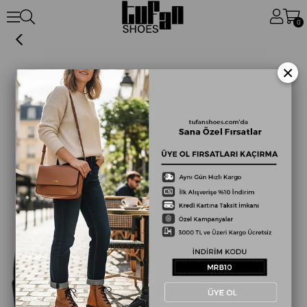
Siyah Hakiki Deri Fermuar Detaylı Kırmızı Taban Topuklu Bot
0
×