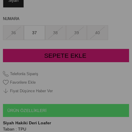
Siyah
NUMARA
36
37
38
39
40
Telefonla Sipariş
Favorilere Ekle
Fiyat Düşünce Haber Ver
ÜRÜN ÖZELLIKLERI
Siyah Hakiki Deri Loafer
Taban : TPU