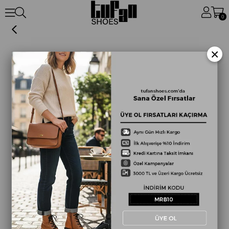
Siyah Hakiki Deri Loafer
0
×