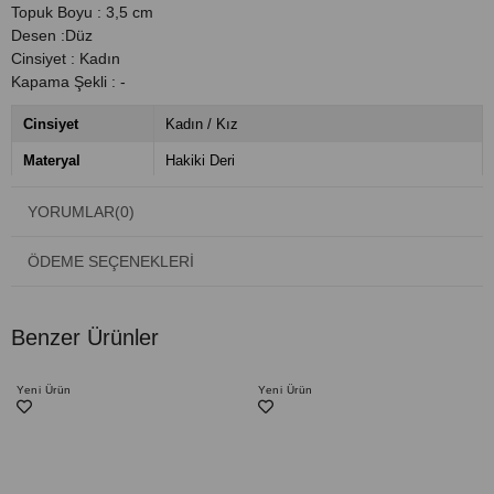
Topuk Boyu : 3,5 cm
Desen :Düz
Cinsiyet : Kadın
Kapama Şekli : -
Cinsiyet
Kadın / Kız
Materyal
Hakiki Deri
Renk
Siyah
YORUMLAR
(0)
Desen
Düz
ÖDEME SEÇENEKLERI
Topuk Boyu
3,5 cm
Taban
TPU
Benzer Ürünler
Kapama Şekli
Bağcıksız
Menşei
Türkiye
Yeni Ürün
Yeni Ürün