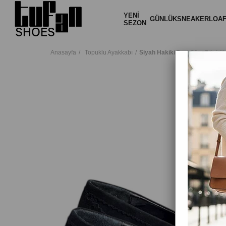
YENİ
GÜNLÜK
SNEAKER
LOA
SEZON
Anasayfa
Topuklu Ayakkabı
Siyah Hakiki Deri Süet Püskü