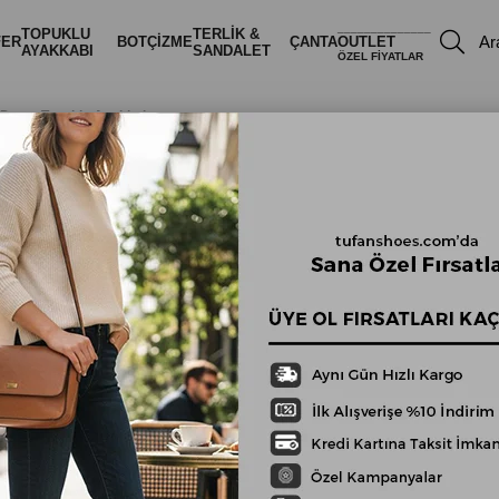
______________
TOPUKLU
TERLİK &
FER
BOT
ÇİZME
ÇANTA
OUTLET
AYAKKABI
SANDALET
ÖZEL FİYATLAR
l Detay Topuklu Ayakkabı
Siyah Hakiki
Deri Süet
Püskül Detay
Topuklu
Ayakkabı
₺2.949,00
Stok Kodu
(TFNSH-10582S-SIYAH-3