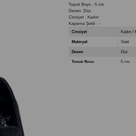
Topuk Boyu : 5 cm
Desen :Düz
Cinsiyet : Kadın
Kapama Şekli : -
Cinsiyet
Kadın / 
Materyal
Süet
Desen
Düz
Topuk Boyu
5 cm
Taban
Neolit
Kapama Şekli
Bağcıks
Menşei
Türkiye