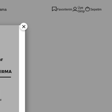
Üye
Favorilerim
Sepetim
Girişi
×
6)