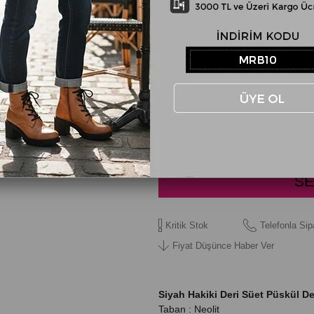
RENK
Siyah
NUMARA
36
37
Kritik Stok
Telefonla Sip
Fiyat Düşünce Haber Ver
Siyah Hakiki Deri Süet Püskül D
Taban : Neolit