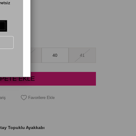
38
39
40
41
ariş
Favorilere Ekle
etay Topuklu Ayakkabı