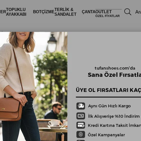
______________
TOPUKLU
TERLİK &
FER
BOT
ÇİZME
ÇANTA
OUTLET
AYAKKABI
SANDALET
ÖZEL FİYATLAR
t Sneaker
Taba Hakiki Der
Süet Bağcıklı
Comfort
Sneaker
₺2.899,00
Stok Kodu
(TFNSH-H954T-TABA-36)
RENK