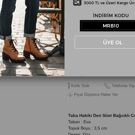
Taba
NUMARA
36
37
Kritik Stok
Telefonla Sip
Fiyat Düşünce Haber Ver
Taba Hakiki Deri Süet Bağcıklı 
Taban : Eva
Topuk Boyu : 3,5 cm
Desen :Düz