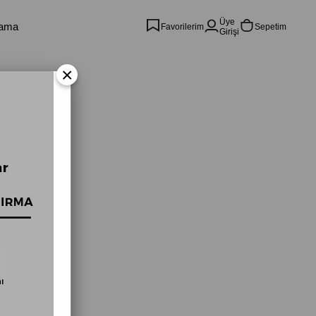
Üye
Favorilerim
Sepetim
Girişi
×
i