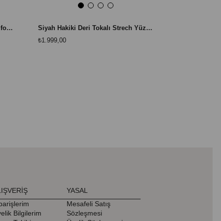
Bej Hakiki Deri Strech Yüzlü Comfort Sneaker
Siyah Hakiki Deri Tokalı Strech Yüzlü Comfort Sneaker
₺1.999,00
₺1.999,00
LIŞVERİŞ
YASAL
parişlerim
Mesafeli Satış
elik Bilgilerim
Sözleşmesi