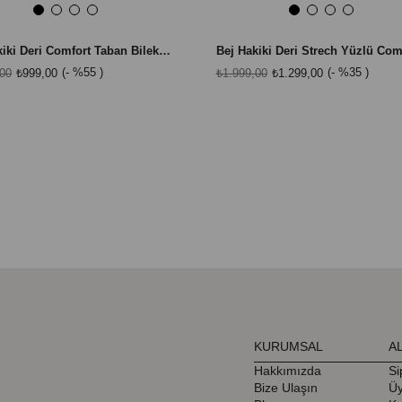
Bej Hakiki Deri Comfort Taban Bilek Boy Sneaker
%55
%35
,00
₺999,00
₺1.999,00
₺1.299,00
KURUMSAL
A
Hakkımızda
Si
Bize Ulaşın
Üy