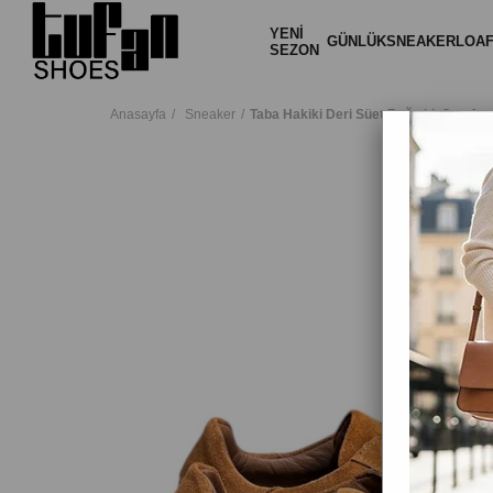
YENİ
GÜNLÜK
SNEAKER
LOA
SEZON
Anasayfa
Sneaker
Taba Hakiki Deri Süet Bağcıklı Comfor