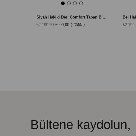
Siyah Hakiki Deri Comfort Taban Bilek Boy Sneaker
%55
₺2.199,00
₺999,00
₺2.199
Bültene kaydolun,