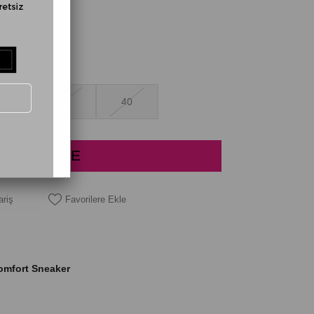
38
39
40
ariş
Favorilere Ekle
Comfort Sneaker